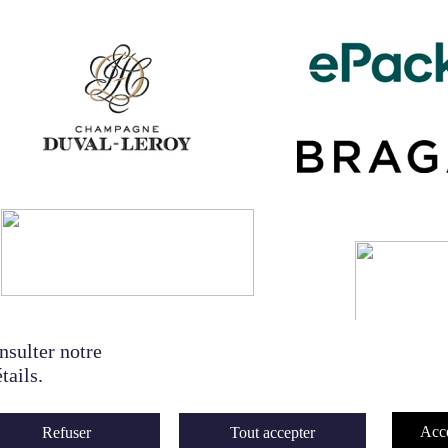
nsulter notre
tails.
Acce
Refuser
Tout accepter