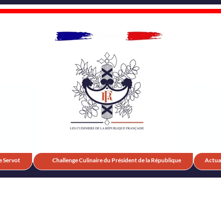
e Servot
Challenge Culinaire du Président de la République
Actual