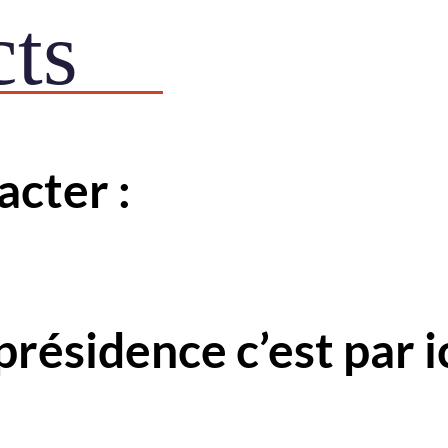
ts
acter :
dence c’est par i