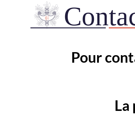
Contac
Pour cont
La prési